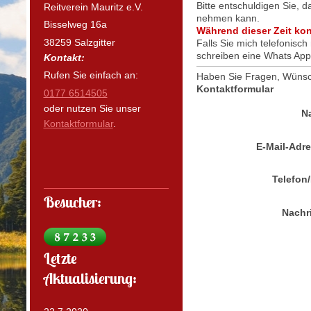
Bitte entschuldigen Sie,
Reitverein Mauritz e.V.
nehmen kann.
Bisselweg 16a
Während dieser Zeit konz
38259 Salzgitter
Falls Sie mich telefonisc
schreiben eine Whats App
Kontakt:
Rufen Sie einfach an:
Haben Sie Fragen, Wünsc
Kontaktformular
0177 6514505
oder nutzen Sie unser
N
Kontaktformular
.
E-Mail-Adr
Telefon
Besucher:
Nachr
Letzte
Aktualisierung: